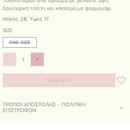
Τσάντα ώμου από ύφασμα με βελουτέ όψη.
Εσωτερική τσέπη και κλείσιμο με φερμουάρ.
Μήκος 28, Ύψος 17
SIZE
Η
ONE SIZE
παραλλαγή
εξαντλήθηκε
ή
δεν
ΜΕΊΩΣΗ
ΑΎΞΗΣΗ
είναι
διαθέσιμη
ΠΟΣΌΤΗΤΑΣ
ΠΟΣΌΤΗΤΑΣ
ΓΙΑ
ΓΙΑ
ΤΣΆΝΤΑ
ΤΣΆΝΤΑ
SOLD OUT
ΏΜΟΥ
ΏΜΟΥ
95001430-
95001430-
68
68
ΤΡΟΠΟΙ ΑΠΟΣΤΟΛΗΣ - ΠΟΛΙΤΙΚΗ
ΕΠΙΣΤΡΟΦΩΝ