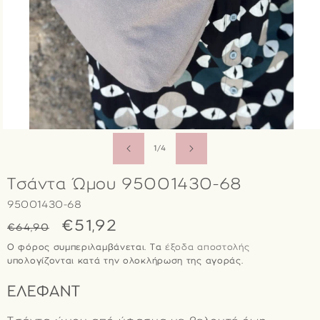
ΆΝΟΙΓΜΑ
ΜΈΣΟΥ
από
1
/
4
1
ΣΤΟ
ΒΟΗΘΗΤΙΚΌ
Τσάντα Ώμου 95001430-68
ΠΑΡΆΘΥΡΟ
SKU:
95001430-68
Κανονική
Τιμή
€51,92
€64,90
τιμή
έκπτωσης
Ο φόρος συμπεριλαμβάνεται. Τα
έξοδα αποστολής
υπολογίζονται κατά την ολοκλήρωση της αγοράς.
ΕΛΕΦΑΝΤ